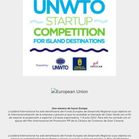
Una manera de hacer Europa
Localbird International ha sido beneficiaria del Fondo Europeo de Desarrollo Regional cuyo objetivo es
la internacionalización de la empresa y gracias al que ha accedido al mercado de Cabo Verde con el fin
de mejorar la propensión a exportar y la base exportadora; 1-6 julio 2022. Para ello ha contado con el
apoyo del Plan Internacional de Promoción PIP de la Cámara de Comercio de Gran Canaria.
Localbird International ha sido beneficiario del Fondo Europeo de Desarrollo Regional cuyo objetivo es
mejorar la competitividad de las Pymes y gracias al cual ha puesto en marcha un Plan de Marketing