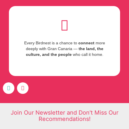
Every Birdnest is a chance to
connect
more
deeply with Gran Canaria —
the land, the
culture, and the people
who call it home.
F
I
a
n
c
s
e
t
b
a
Join Our Newsletter and Don't Miss Our
o
g
Recommendations!
o
r
k
a