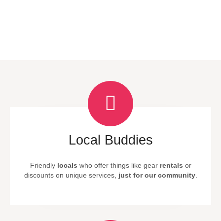
communities
,
discover real culture
, and
enjoy eco-friendly experiences
.
Local Buddies
Friendly
locals
who offer things like gear
rentals
or
discounts on unique services,
just for our community
.