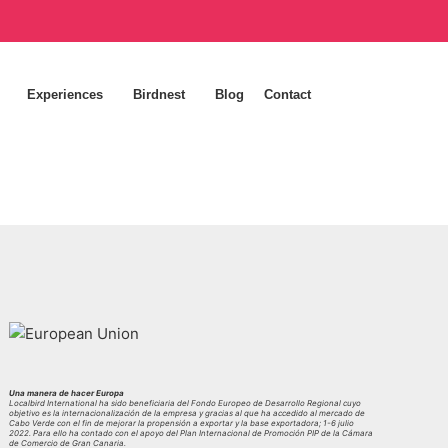
Experiences
Birdnest
Blog
Contact
Una manera de hacer Europa
Localbird International ha sido beneficiaria del Fondo Europeo de Desarrollo Regional cuyo
objetivo es la internacionalización de la empresa y gracias al que ha accedido al mercado de
Cabo Verde con el fin de mejorar la propensión a exportar y la base exportadora; 1-6 julio
2022. Para ello ha contado con el apoyo del Plan Internacional de Promoción PIP de la Cámara
de Comercio de Gran Canaria.