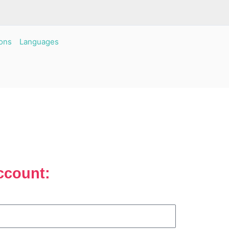
ons
Languages
ccount: