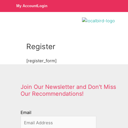
Skip
My Account
Login
to
content
Register
[register_form]
Join Our Newsletter and Don't Miss
Our Recommendations!
Email