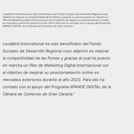
Localbird International ha sido beneficiario del Fondo Europeo de Desarrollo Regional cuyo
objetivo es mejorar la competitividad de las Pymes y gracias al cual ha puesto en marcha un
Plan de Marketing Digital Internacional con el objetivo de mejorar su posicionamiento online
en mercados exteriores durante el año 2023. Para ello ha contado con el apoyo del Programa
XPANDE DIGITAL de la Cámara de Comercio de Gran Canaria.”
Localbird International ha sido beneficiario del Fondo
Europeo de Desarrollo Regional cuyo objetivo es mejorar
la competitividad de las Pymes y gracias al cual ha puesto
en marcha un Plan de Marketing Digital Internacional con
el objetivo de mejorar su posicionamiento online en
mercados exteriores durante el año 2023. Para ello ha
contado con el apoyo del Programa XPANDE DIGITAL de la
Cámara de Comercio de Gran Canaria.”