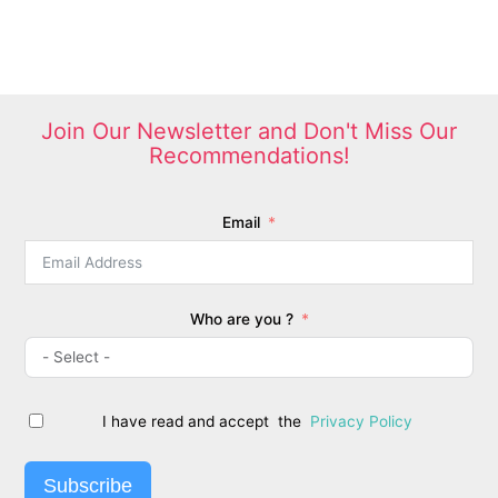
be
be
chosen
chosen
on
on
the
the
product
product
Join Our Newsletter and Don't Miss Our
page
page
Recommendations!
Email
Who are you ?
I have read and accept the
Privacy Policy
Subscribe