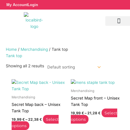
Skip
My Account
Login
to
content
Home
/
Merchandising
/ Tank top
Tank top
Showing all 2 results
Price
Price
This
This
range:
range:
product
product
19,99 €
19,99 €
Merchandising
has
has
through
through
Merchandising
Secret Map front – Unisex
22,38 €
21,28 €
multiple
multiple
Secret Map back – Unisex
Tank Top
variants.
variants.
Tank Top
Select
19,99
€
–
21,28
€
The
The
Select
options
19,99
€
–
22,38
€
options
options
options
may
may