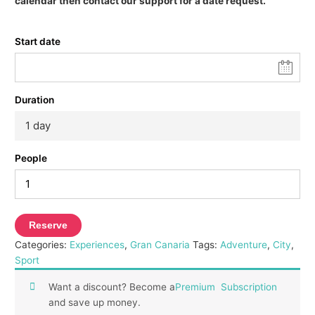
calendar then contact our support for a date request.
Start date
Duration
1 day
People
Reserve
Categories:
Experiences
,
Gran Canaria
Tags:
Adventure
,
City
,
Sport
Want a discount? Become a
Premium Subscription
and save up money.