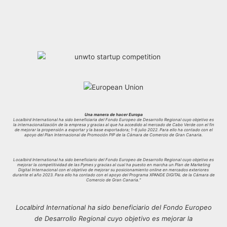
Una manera de hacer Europa
Localbird International ha sido beneficiaria del Fondo Europeo de Desarrollo Regional cuyo objetivo es
la internacionalización de la empresa y gracias al que ha accedido al mercado de Cabo Verde con el fin
de mejorar la propensión a exportar y la base exportadora; 1-6 julio 2022. Para ello ha contado con el
apoyo del Plan Internacional de Promoción PIP de la Cámara de Comercio de Gran Canaria.
Localbird International ha sido beneficiario del Fondo Europeo de Desarrollo Regional cuyo objetivo es
mejorar la competitividad de las Pymes y gracias al cual ha puesto en marcha un Plan de Marketing
Digital Internacional con el objetivo de mejorar su posicionamiento online en mercados exteriores
durante el año 2023. Para ello ha contado con el apoyo del Programa XPANDE DIGITAL de la Cámara de
Comercio de Gran Canaria.”
Localbird International ha sido beneficiario del Fondo Europeo
de Desarrollo Regional cuyo objetivo es mejorar la