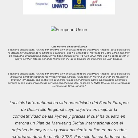
Una manera de hacer Europa
Localbird International ha sido beneficiaria del Fondo Europeo de Desarrollo Regional cuyo objetivo es
la internacionalización de la empresa y gracias al que ha accedido al mercado de Cabo Verde con el fin
de mejorar la propensión a exportar y la base exportadora; 1-6 julio 2022. Para ello ha contado con el
apoyo del Plan Internacional de Promoción PIP de la Cámara de Comercio de Gran Canaria.
Localbird International ha sido beneficiario del Fondo Europeo de Desarrollo Regional cuyo objetivo es
mejorar la competitividad de las Pymes y gracias al cual ha puesto en marcha un Plan de Marketing
Digital Internacional con el objetivo de mejorar su posicionamiento online en mercados exteriores
durante el año 2023. Para ello ha contado con el apoyo del Programa XPANDE DIGITAL de la Cámara de
Comercio de Gran Canaria.”
Localbird International ha sido beneficiario del Fondo Europeo
de Desarrollo Regional cuyo objetivo es mejorar la
competitividad de las Pymes y gracias al cual ha puesto en
marcha un Plan de Marketing Digital Internacional con el
objetivo de mejorar su posicionamiento online en mercados
exteriores durante el año 2023. Para ello ha contado con el