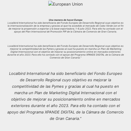
Una manera de hacer Europa
Localbird International ha sido beneficiaria del Fondo Europeo de Desarrollo Regional cuyo objetivo es
la internacionalización de la empresa y gracias al que ha accedido al mercado de Cabo Verde con el fin
de mejorar la propensión a exportar y la base exportadora; 1-6 julio 2022. Para ello ha contado con el
apoyo del Plan Internacional de Promoción PIP de la Cámara de Comercio de Gran Canaria.
Localbird International ha sido beneficiario del Fondo Europeo de Desarrollo Regional cuyo objetivo es
mejorar la competitividad de las Pymes y gracias al cual ha puesto en marcha un Plan de Marketing
Digital Internacional con el objetivo de mejorar su posicionamiento online en mercados exteriores
durante el año 2023. Para ello ha contado con el apoyo del Programa XPANDE DIGITAL de la Cámara de
Comercio de Gran Canaria.”
Localbird International ha sido beneficiario del Fondo Europeo
de Desarrollo Regional cuyo objetivo es mejorar la
competitividad de las Pymes y gracias al cual ha puesto en
marcha un Plan de Marketing Digital Internacional con el
objetivo de mejorar su posicionamiento online en mercados
exteriores durante el año 2023. Para ello ha contado con el
apoyo del Programa XPANDE DIGITAL de la Cámara de Comercio
de Gran Canaria.”