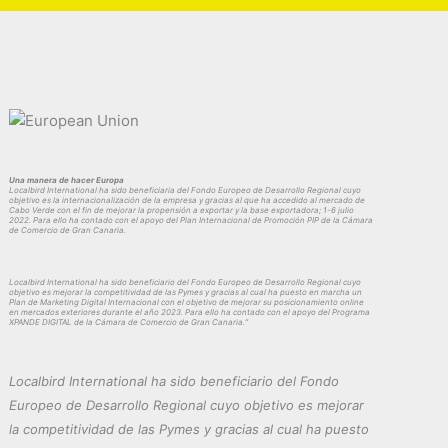
Una manera de hacer Europa
Localbird International ha sido beneficiaria del Fondo Europeo de Desarrollo Regional cuyo
objetivo es la internacionalización de la empresa y gracias al que ha accedido al mercado de
Cabo Verde con el fin de mejorar la propensión a exportar y la base exportadora; 1-6 julio
2022. Para ello ha contado con el apoyo del Plan Internacional de Promoción PIP de la Cámara
de Comercio de Gran Canaria.
Localbird International ha sido beneficiario del Fondo Europeo de Desarrollo Regional cuyo
objetivo es mejorar la competitividad de las Pymes y gracias al cual ha puesto en marcha un
Plan de Marketing Digital Internacional con el objetivo de mejorar su posicionamiento online
en mercados exteriores durante el año 2023. Para ello ha contado con el apoyo del Programa
XPANDE DIGITAL de la Cámara de Comercio de Gran Canaria.”
Localbird International ha sido beneficiario del Fondo
Europeo de Desarrollo Regional cuyo objetivo es mejorar
la competitividad de las Pymes y gracias al cual ha puesto