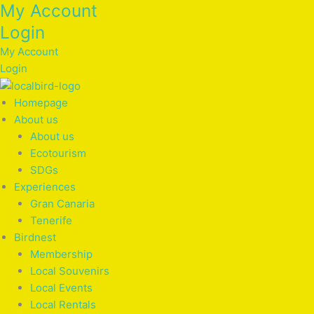
My Account
Skip
to
Login
content
My Account
Login
Homepage
About us
About us
Ecotourism
SDGs
Experiences
Gran Canaria
Tenerife
Birdnest
Membership
Local Souvenirs
Local Events
Local Rentals